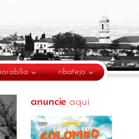
rabilia
ribatejo
anuncie
aqui