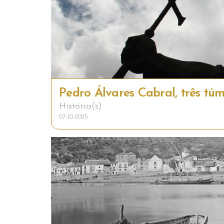
Pedro Álvares Cabral, três t
História(s)
07-10-2025