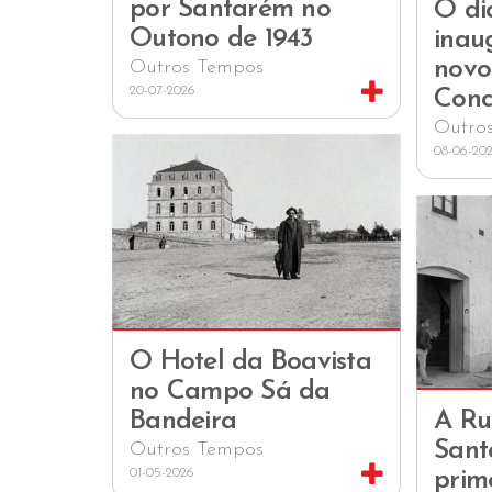
por Santarém no
O di
Outono de 1943
inau
novo
Outros Tempos
20-07-2026
Conc
Outro
08-06-20
O Hotel da Boavista
no Campo Sá da
Bandeira
A Ru
Sant
Outros Tempos
01-05-2026
prim