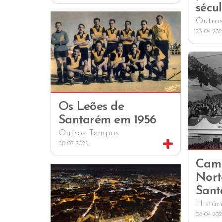
sécu
Outro
23-04-20
Os Leões de
Santarém em 1956
Outros Tempos
30-07-2025
Cam
Nort
Sant
Histór
08-04-20