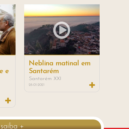
Neblina matinal em
e e
Santarém
Santarém XXI
28-01-2021
saiba +