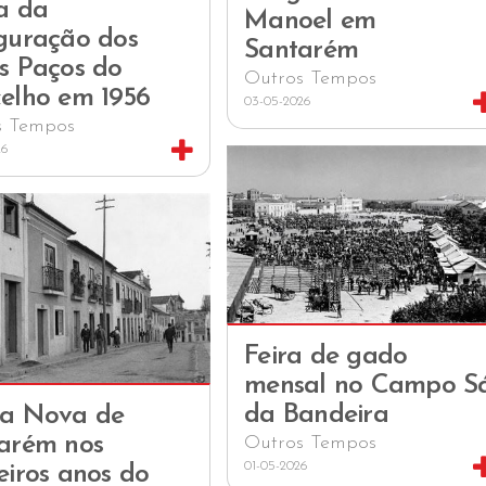
a da
Manoel em
guração dos
Santarém
s Paços do
Outros Tempos
elho em 1956
03-05-2026
s Tempos
26
Feira de gado
mensal no Campo S
da Bandeira
a Nova de
arém nos
Outros Tempos
01-05-2026
eiros anos do