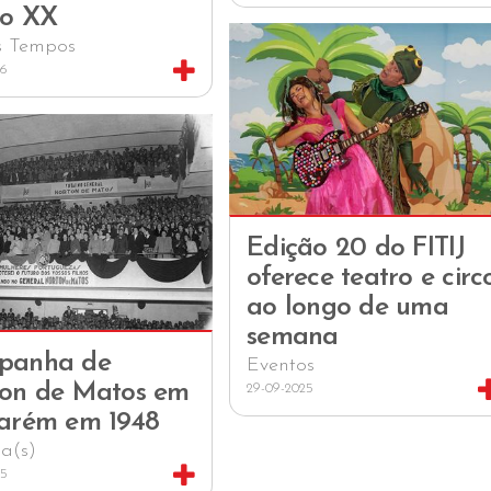
lo XX
s Tempos
26
Edição 20 do FITIJ
oferece teatro e circ
ao longo de uma
semana
panha de
Eventos
on de Matos em
29-09-2025
arém em 1948
ia(s)
25