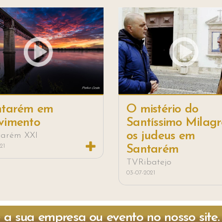
ntarém em
O mistério do
vimento
Santíssimo Milagr
os judeus em
tarém XXI
021
Santarém
TVRibatejo
03-07-2021
 a sua empresa ou evento no nosso site.