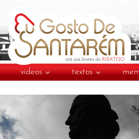
videos
textos
memo