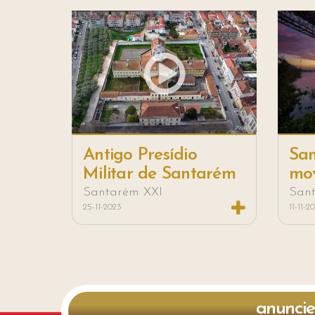
Antigo Presídio
Sa
Militar de Santarém
mo
Santarém XXI
San
25-11-2023
11-11-2
anuncie