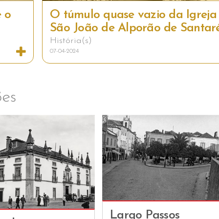
 o
O túmulo quase vazio da Igreja
São João de Alporão de Santa
História(s)
07-04-2024
es
Largo Passos